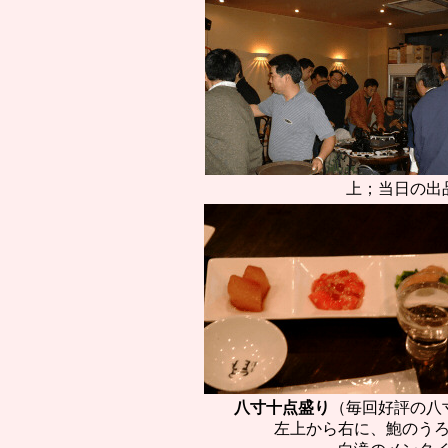
上；当日の出
八寸十点盛り
（毎回好評の八
左上から右に、鮑のう