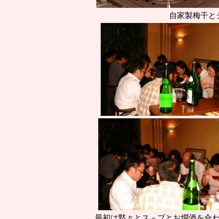
自家製梅干と
最初は黙々とス－プとお燗酒を合