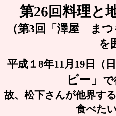
第26回料理と
（第3回「澤屋 まつ
を
平成１8年11月19日
ビー
」
で
故、松下さんが他界す
食べた