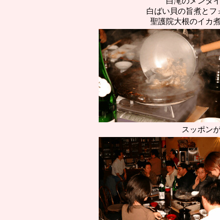
白滝のメンタ
白ばい貝の旨煮とフ
聖護院大根のイカ
スッポン